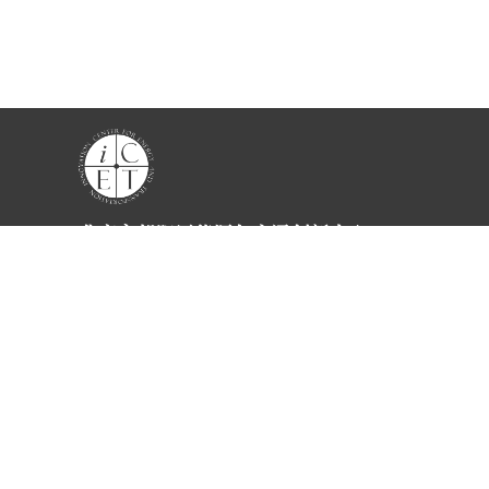
项目
交通零排放转型
可持续航空与航运
国际平台与伙伴关系
清洁与低碳交通研究